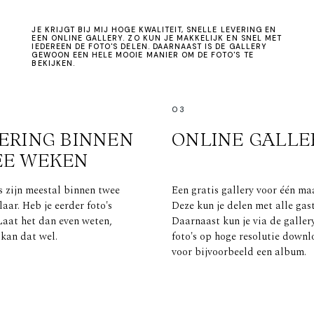
JE KRIJGT BIJ MIJ HOGE KWALITEIT, SNELLE LEVERING EN
EEN ONLINE GALLERY. ZO KUN JE MAKKELIJK EN SNEL MET
IEDEREEN DE FOTO'S DELEN. DAARNAAST IS DE GALLERY
GEWOON EEN HELE MOOIE MANIER OM DE FOTO'S TE
BEKIJKEN.
03
ERING BINNEN
ONLINE GALLE
EE WEKEN
s zijn meestal binnen twee
Een gratis gallery voor één ma
aar. Heb je eerder foto's
Deze kun je delen met alle gas
Laat het dan even weten,
Daarnaast kun je via de gallery
 kan dat wel.
foto's op hoge resolutie down
voor bijvoorbeeld een album.