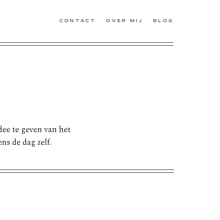
CONTACT
OVER MIJ
BLOG
E
idee te geven van het
ns de dag zelf.