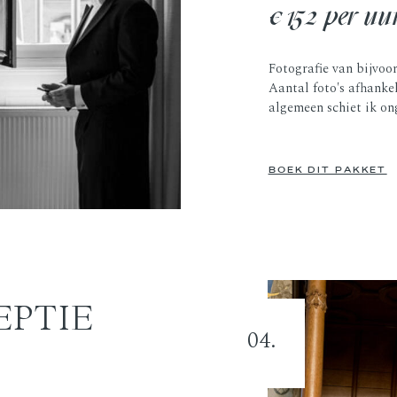
€152 per uu
Fotografie van bijvoo
Aantal foto's afhanke
algemeen schiet ik ong
BOEK DIT PAKKET
EPTIE
04.