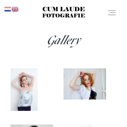
CUM LAUDE
FOTOGRAFIE
Gallery
PROMOTIES
Promoties
PORTFOLIO
Portfolio
PRIJZEN
Prijzen
CONTACT
OVER MIJ
Contact